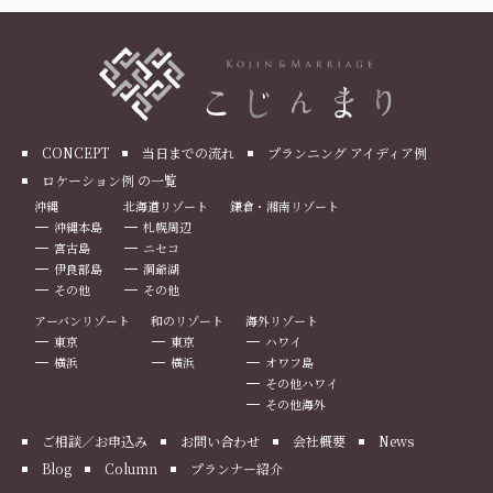
CONCEPT
当日までの流れ
プランニング アイディア例
ロケーション例 の一覧
沖縄
北海道リゾート
鎌倉・湘南リゾート
沖縄本島
札幌周辺
宮古島
ニセコ
伊良部島
洞爺湖
その他
その他
アーバンリゾート
和のリゾート
海外リゾート
東京
東京
ハワイ
横浜
横浜
オワフ島
その他ハワイ
その他海外
ご相談／お申込み
お問い合わせ
会社概要
News
Blog
Column
プランナー紹介