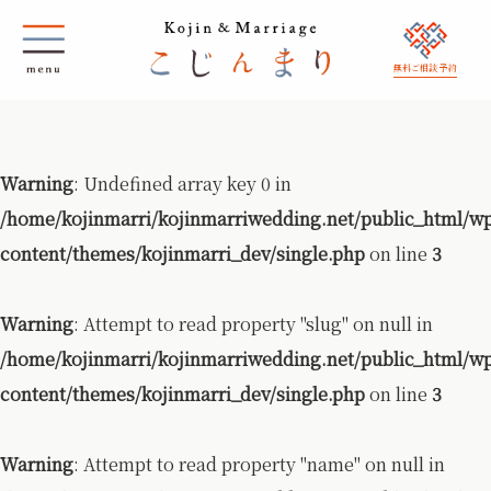
無料ご相談 予約
Warning
: Undefined array key 0 in
/home/kojinmarri/kojinmarriwedding.net/public_html/w
content/themes/kojinmarri_dev/single.php
on line
3
Warning
: Attempt to read property "slug" on null in
/home/kojinmarri/kojinmarriwedding.net/public_html/w
content/themes/kojinmarri_dev/single.php
on line
3
Warning
: Attempt to read property "name" on null in