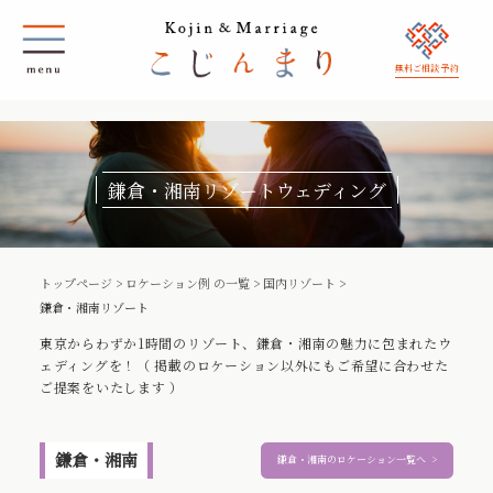
無料ご相談 予約
鎌倉・湘南リゾートウェディング
トップページ
>
ロケーション例 の一覧
>
国内リゾート
>
鎌倉・湘南リゾート
東京からわずか1時間のリゾート、鎌倉・湘南の魅力に包まれたウ
ェディングを！（ 掲載のロケーション以外にもご希望に合わせた
ご提案をいたします ）
鎌倉・湘南
鎌倉・湘南のロケーション一覧へ
>