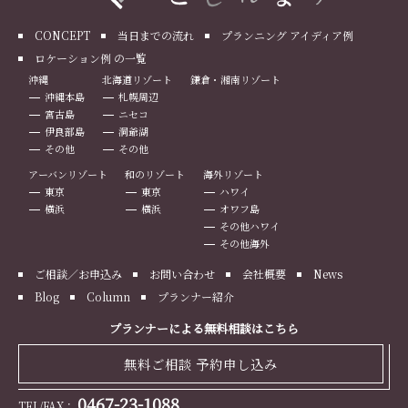
CONCEPT
当日までの流れ
プランニング アイディア例
ロケーション例 の一覧
沖縄
北海道リゾート
鎌倉・湘南リゾート
沖縄本島
札幌周辺
宮古島
ニセコ
伊良部島
洞爺湖
その他
その他
アーバンリゾート
和のリゾート
海外リゾート
東京
東京
ハワイ
横浜
横浜
オワフ島
その他ハワイ
その他海外
ご相談／お申込み
お問い合わせ
会社概要
News
Blog
Column
プランナー紹介
プランナーによる無料相談はこちら
無料ご相談 予約申し込み
0467-23-1088
TEL/FAX：