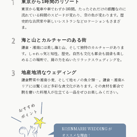
東京から1時間のリゾート
東京から電車や車でわずか1時間。たったそれだけの距離なのに
流れている時間のスピードが変わり、空の色が変わります。歴
史的な古民家や新しいレストランなどロケーションもさまざ
ま。
海と山とカルチャーのある街
鎌倉・湘南には美し海と山、そして独特のカルチャーがありま
す。しゃれっ気と知性、歴史。自然も文化も都会も田舎も楽し
めるこの場所で、肩の力をぬいたリラックスウェディングを。
地産地消なウェディング
鎌倉野菜や湘南小麦、そして地モノの魚介類… 。鎌倉・湘南エ
リアには驚くほど多彩な食文化があります。その食材を都会で
腕を磨いた料理人が仕立てる一品をぜひお楽しみください。
KOJINMARRI WEDDING が
オススメな理由！