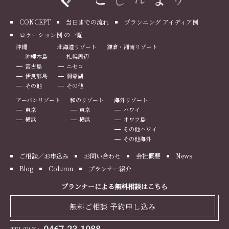
CONCEPT
当日までの流れ
プランニング アイディア例
ロケーション例 の一覧
沖縄
北海道リゾート
鎌倉・湘南リゾート
沖縄本島
札幌周辺
宮古島
ニセコ
伊良部島
洞爺湖
その他
その他
アーバンリゾート
和のリゾート
海外リゾート
東京
東京
ハワイ
横浜
横浜
オワフ島
その他ハワイ
その他海外
ご相談／お申込み
お問い合わせ
会社概要
News
Blog
Column
プランナー紹介
プランナーによる無料相談はこちら
無料ご相談 予約申し込み
0467-23-1088