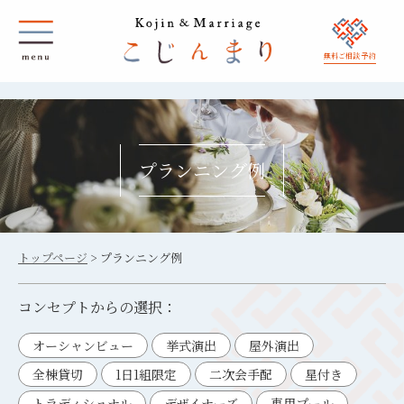
無料ご相談 予約
プランニング例
トップページ
>
プランニング例
コンセプトからの選択：
オーシャンビュー
挙式演出
屋外演出
全棟貸切
1日1組限定
二次会手配
星付き
トラディショナル
デザイナーズ
専用プール