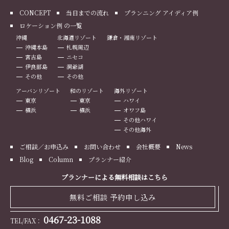
CONCEPT
当日までの流れ
プランニング アイディア例
ロケーション例 の一覧
沖縄
北海道リゾート
鎌倉・湘南リゾート
沖縄本島
札幌周辺
宮古島
ニセコ
伊良部島
洞爺湖
その他
その他
アーバンリゾート
和のリゾート
海外リゾート
東京
東京
ハワイ
横浜
横浜
オワフ島
その他ハワイ
その他海外
ご相談／お申込み
お問い合わせ
会社概要
News
Blog
Column
プランナー紹介
プランナーによる無料相談はこちら
無料ご相談 予約申し込み
0467-23-1088
TEL/FAX：