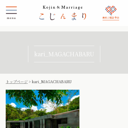
無料ご相談 予約
kari_MAGACHABARU
トップページ
>
kari_MAGACHABARU