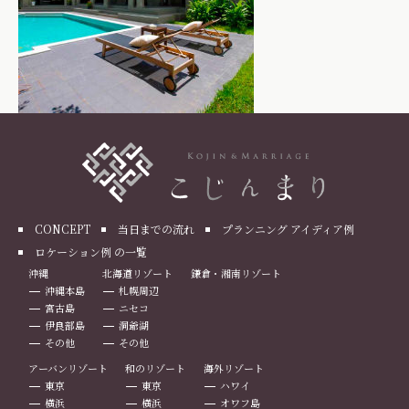
CONCEPT
当日までの流れ
プランニング アイディア例
ロケーション例 の一覧
沖縄
北海道リゾート
鎌倉・湘南リゾート
沖縄本島
札幌周辺
宮古島
ニセコ
伊良部島
洞爺湖
その他
その他
アーバンリゾート
和のリゾート
海外リゾート
東京
東京
ハワイ
横浜
横浜
オワフ島