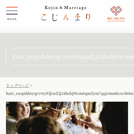
無料ご相談 予約
kari_suqnhhryqcvwy85jiud2j34hsbj9tc
トップページ
>
kari_suqnhhryqcvwy85jiud2j34hsbj9tcm6qnslym7qqiimmkcsoh0m