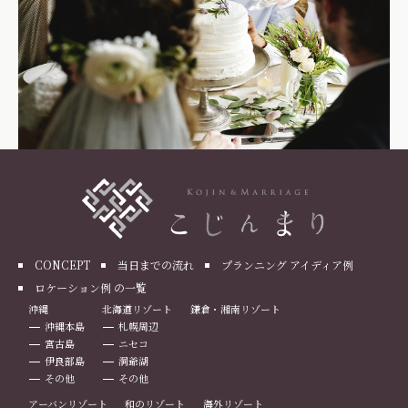
CONCEPT
当日までの流れ
プランニング アイディア例
ロケーション例 の一覧
沖縄
北海道リゾート
鎌倉・湘南リゾート
沖縄本島
札幌周辺
宮古島
ニセコ
伊良部島
洞爺湖
その他
その他
アーバンリゾート
和のリゾート
海外リゾート