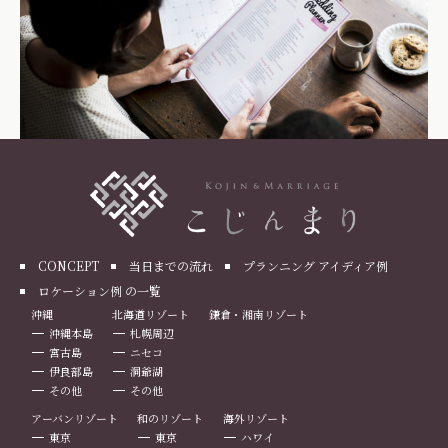
CONCEPT
当日までの流れ
プランニング アイディア例
ロケーション例 の一覧
沖縄
北海道リゾート
鎌倉・湘南リゾート
沖縄本島
札幌周辺
宮古島
ニセコ
伊良部島
洞爺湖
その他
その他
アーバンリゾート
和のリゾート
海外リゾート
東京
東京
ハワイ