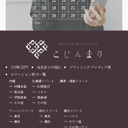
CONCEPT
当日までの流れ
プランニング アイディア例
ロケーション例 の一覧
沖縄
北海道リゾート
鎌倉・湘南リゾート
沖縄本島
札幌周辺
宮古島
ニセコ
伊良部島
洞爺湖
その他
その他
アーバンリゾート
和のリゾート
海外リゾート
東京
東京
ハワイ
横浜
横浜
オワフ島
その他ハワイ