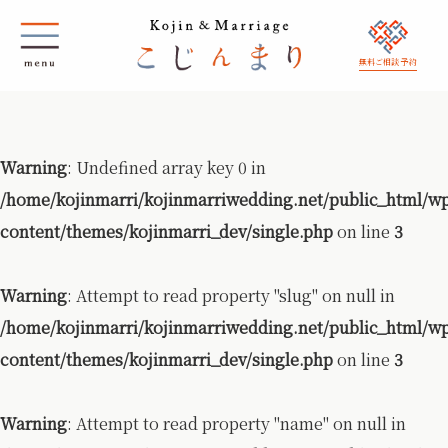
無料ご相談 予約
Warning
: Undefined array key 0 in
/home/kojinmarri/kojinmarriwedding.net/public_html/w
content/themes/kojinmarri_dev/single.php
on line
3
Warning
: Attempt to read property "slug" on null in
/home/kojinmarri/kojinmarriwedding.net/public_html/w
content/themes/kojinmarri_dev/single.php
on line
3
Warning
: Attempt to read property "name" on null in