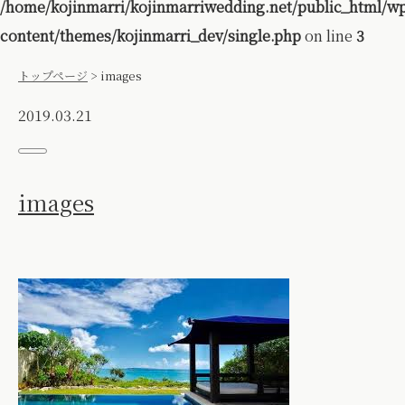
/home/kojinmarri/kojinmarriwedding.net/public_html/w
content/themes/kojinmarri_dev/single.php
on line
3
トップページ
>
images
2019.03.21
images