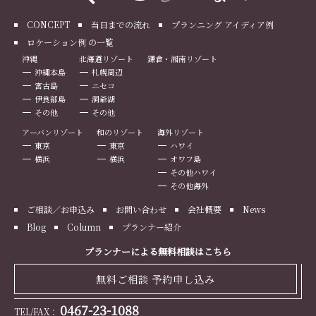
CONCEPT
当日までの流れ
プランニング アイディア例
ロケーション例 の一覧
沖縄
北海道リゾート
鎌倉・湘南リゾート
沖縄本島
札幌周辺
宮古島
ニセコ
伊良部島
洞爺湖
その他
その他
アーバンリゾート
和のリゾート
海外リゾート
東京
東京
ハワイ
横浜
横浜
オワフ島
その他ハワイ
その他海外
ご相談／お申込み
お問い合わせ
会社概要
News
Blog
Column
プランナー紹介
プランナーによる無料相談はこちら
無料ご相談 予約申し込み
0467-23-1088
TEL/FAX：