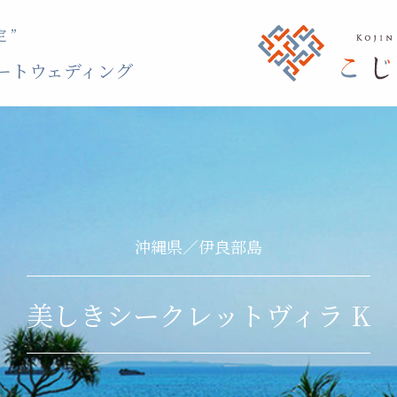
 ”
ートウェディング
沖縄県／伊良部島
美しきシークレットヴィラ K