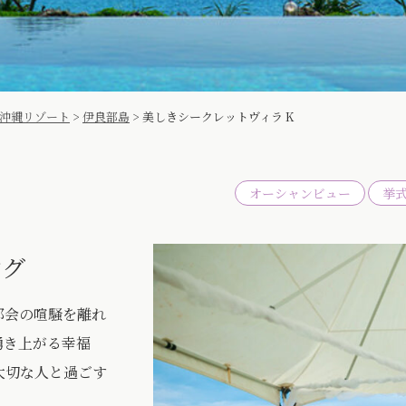
沖縄リゾート
>
伊良部島
>
美しきシークレットヴィラ K
オーシャンビュー
挙
ング
都会の喧騒を離れ
湧き上がる幸福
大切な人と過ごす