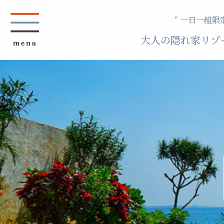
“ 一日一組限定
大人の隠れ家リゾ