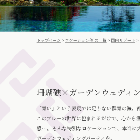
トップページ
>
ロケーション例 の一覧
>
国内リゾート
>
珊瑚礁×ガーデンウェディ
「青い」という表現では足りない群青の海。
このブルーの世界に包まれるだけで、心から
感…。そんな特別なロケーションで、本当に
ガーデンウェディングパーティを。