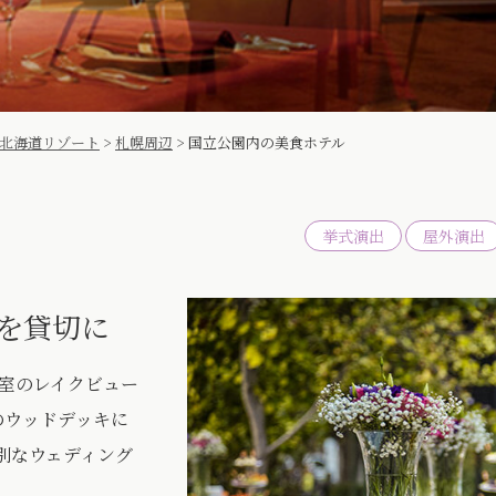
北海道リゾート
>
札幌周辺
>
国立公園内の美食ホテル
挙式演出
屋外演出
を貸切に
室のレイクビュー
のウッドデッキに
別なウェディング