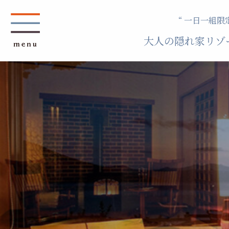
“ 一日一組限定
大人の隠れ家リゾ