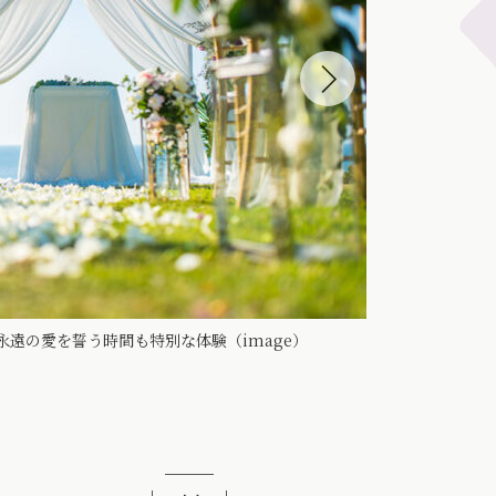
遠の愛を誓う時間も特別な体験（image）
湖畔の