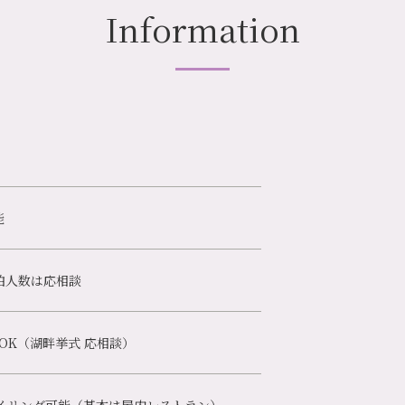
Information
能
宿泊人数は応相談
OK（湖畔挙式 応相談）
タイリング可能（基本は屋内レストラン）