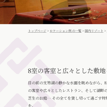
トップページ
>
ロケーション例 の一覧
>
国内リゾート
>
8室の客室と広々とした敷地
目の前の支笏湖の静かな水面を眺めながら、8
の客室や広々としたレストラン、そして湖畔
芝生のお庭… その全てを貸し切って過ごす特
を。