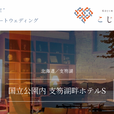
 ”
ートウェディング
北海道／支笏湖
国立公園内 支笏湖畔ホテルS