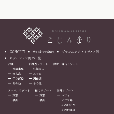
CONCEPT
当日までの流れ
プランニング アイディア例
ロケーション例 の一覧
沖縄
北海道リゾート
鎌倉・湘南リゾート
沖縄本島
札幌周辺
宮古島
ニセコ
伊良部島
洞爺湖
その他
その他
アーバンリゾート
和のリゾート
海外リゾート
東京
東京
ハワイ
横浜
横浜
オワフ島
その他ハワイ
その他海外