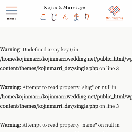
無料ご相談 予約
Warning
: Undefined array key 0 in
/home/kojinmarri/kojinmarriwedding.net/public_html/w
content/themes/kojinmarri_dev/single.php
on line
3
Warning
: Attempt to read property "slug" on null in
/home/kojinmarri/kojinmarriwedding.net/public_html/w
content/themes/kojinmarri_dev/single.php
on line
3
Warning
: Attempt to read property "name" on null in