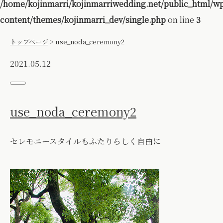
/home/kojinmarri/kojinmarriwedding.net/public_html/w
content/themes/kojinmarri_dev/single.php
on line
3
トップページ
>
use_noda_ceremony2
2021.05.12
use_noda_ceremony2
セレモニースタイルもふたりらしく自由に