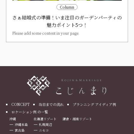
Column
さぁ結婚式の準備！いま注目のガーデンパーティの
魅力ポイント5つ！
Please add some content in your page.
CONCEPT
当日までの流れ
プランニング アイディア例
ロケーション例 の一覧
沖縄
北海道リゾート
鎌倉・湘南リゾート
沖縄本島
札幌周辺
宮古島
ニセコ