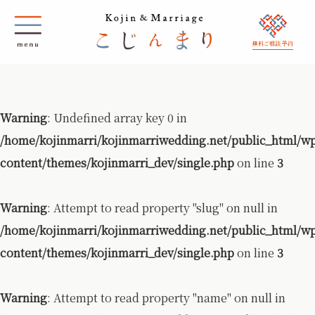
無料ご相談 予約
Warning
: Undefined array key 0 in
/home/kojinmarri/kojinmarriwedding.net/public_html/w
content/themes/kojinmarri_dev/single.php
on line
3
Warning
: Attempt to read property "slug" on null in
/home/kojinmarri/kojinmarriwedding.net/public_html/w
content/themes/kojinmarri_dev/single.php
on line
3
Warning
: Attempt to read property "name" on null in