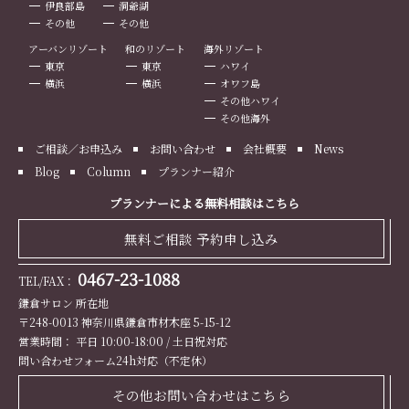
伊良部島
洞爺湖
その他
その他
アーバンリゾート
和のリゾート
海外リゾート
東京
東京
ハワイ
横浜
横浜
オワフ島
その他ハワイ
その他海外
ご相談／お申込み
お問い合わせ
会社概要
News
Blog
Column
プランナー紹介
プランナーによる無料相談はこちら
無料ご相談 予約申し込み
0467-23-1088
TEL/FAX：
鎌倉サロン 所在地
〒248-0013 神奈川県鎌倉市材木座 5-15-12
営業時間： 平日 10:00-18:00 / 土日祝対応
問い合わせフォーム24h対応（不定休）
その他お問い合わせはこちら