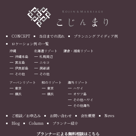
CONCEPT
当日までの流れ
プランニング アイディア例
ロケーション例 の一覧
沖縄
北海道リゾート
鎌倉・湘南リゾート
沖縄本島
札幌周辺
宮古島
ニセコ
伊良部島
洞爺湖
その他
その他
アーバンリゾート
和のリゾート
海外リゾート
東京
東京
ハワイ
横浜
横浜
オワフ島
その他ハワイ
その他海外
ご相談／お申込み
お問い合わせ
会社概要
News
Blog
Column
プランナー紹介
プランナーによる無料相談はこちら