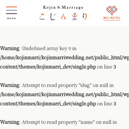
無料ご相談 予約
Warning
: Undefined array key 0 in
/home/kojinmarri/kojinmarriwedding.net/public_html/w
content/themes/kojinmarri_dev/single.php
on line
3
Warning
: Attempt to read property "slug" on null in
/home/kojinmarri/kojinmarriwedding.net/public_html/w
content/themes/kojinmarri_dev/single.php
on line
3
Warning
: Attempt to read property "name" on null in