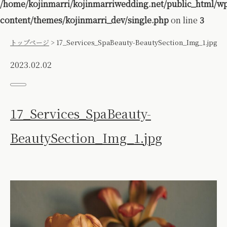
/home/kojinmarri/kojinmarriwedding.net/public_html/w
content/themes/kojinmarri_dev/single.php
on line
3
トップページ
>
17_Services_SpaBeauty-BeautySection_Img_1.jpg
2023.02.02
17_Services_SpaBeauty-
BeautySection_Img_1.jpg