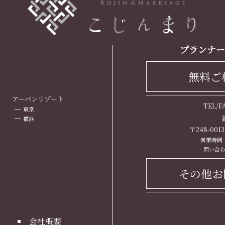
プランナー
無料ご
ト
アーバンリゾート
TEL/
東京
横浜
〒248-00
営業時間： 
問い合わ
その他お
会社概要