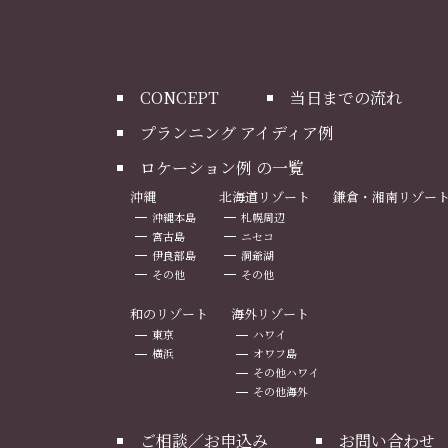
CONCEPT
当日までの流れ
プランニング アイディア例
ロケーション例 の一覧
沖縄
北海道リゾート
鎌倉・湘南リゾー
沖縄本島
札幌周辺
宮古島
ニセコ
伊良部島
洞爺湖
その他
その他
和のリゾート
海外リゾート
東京
ハワイ
横浜
オワフ島
その他ハワイ
その他海外
ご相談／お申込み
お問い合わせ