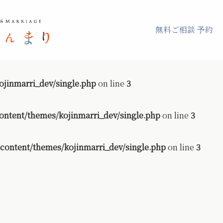
無料ご相談 予約
jinmarri_dev/single.php
on line
3
ontent/themes/kojinmarri_dev/single.php
on line
3
content/themes/kojinmarri_dev/single.php
on line
3