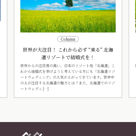
ー
Column
世界が大注目！ これから必ず “来る” 北海
く
道リゾートで結婚式を！
世界からの注目度の高い、日本のリゾート地「北海道」こ
れから結婚式を挙げようと考えている方にも「北海道リゾ
す
ートウェディング」の人気が上がってきています。世界中
の人が注目する北海道の魅力とは？また、北海道でのリゾ
ートウェディ […]