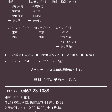
沖縄
北海道リゾート
鎌倉・湘南リゾート
沖縄本島
札幌周辺
宮古島
ニセコ
伊良部島
洞爺湖
その他
その他
アーバンリゾート
和のリゾート
海外リゾート
東京
東京
ハワイ
横浜
横浜
オワフ島
その他ハワイ
その他海外
ご相談／お申込み
お問い合わせ
会社概要
News
Blog
Column
プランナー紹介
プランナーによる無料相談はこちら
無料ご相談 予約申し込み
0467-23-1088
TEL/FAX：
鎌倉サロン 所在地
〒248-0013 神奈川県鎌倉市材木座 5-15-12
営業時間： 平日 10:00-18:00 / 土日祝対応