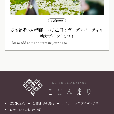
Column
さぁ結婚式の準備！いま注目のガーデンパーティの
魅力ポイント5つ！
Please add some content in your page.
CONCEPT
当日までの流れ
プランニング アイディア例
ロケーション例 の一覧