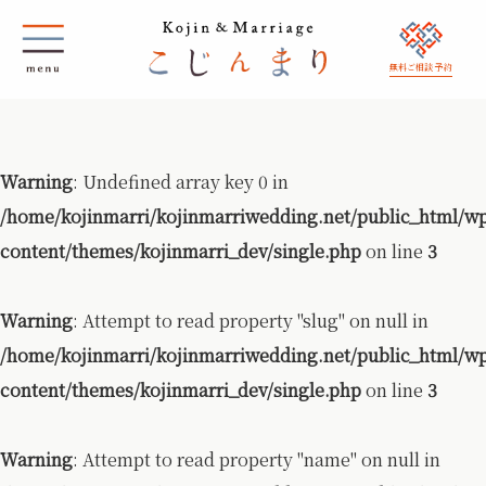
無料ご相談 予約
Warning
: Undefined array key 0 in
/home/kojinmarri/kojinmarriwedding.net/public_html/w
content/themes/kojinmarri_dev/single.php
on line
3
Warning
: Attempt to read property "slug" on null in
/home/kojinmarri/kojinmarriwedding.net/public_html/w
content/themes/kojinmarri_dev/single.php
on line
3
Warning
: Attempt to read property "name" on null in