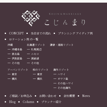
CONCEPT
当日までの流れ
プランニング アイディア例
ロケーション例 の一覧
沖縄
北海道リゾート
鎌倉・湘南リゾート
沖縄本島
札幌周辺
宮古島
ニセコ
伊良部島
洞爺湖
その他
その他
アーバンリゾート
和のリゾート
海外リゾート
東京
東京
ハワイ
横浜
横浜
オワフ島
その他ハワイ
その他海外
ご相談／お申込み
お問い合わせ
会社概要
News
Blog
Column
プランナー紹介