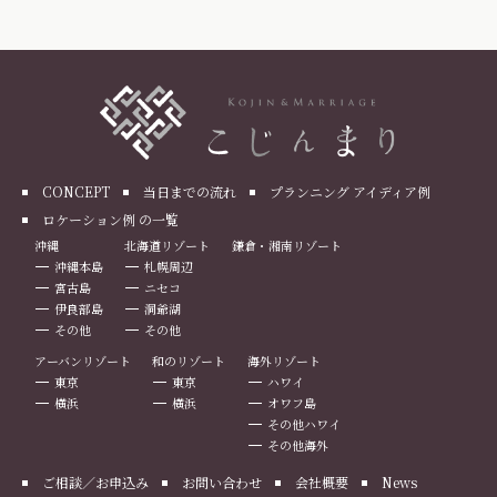
CONCEPT
当日までの流れ
プランニング アイディア例
ロケーション例 の一覧
沖縄
北海道リゾート
鎌倉・湘南リゾート
沖縄本島
札幌周辺
宮古島
ニセコ
伊良部島
洞爺湖
その他
その他
アーバンリゾート
和のリゾート
海外リゾート
東京
東京
ハワイ
横浜
横浜
オワフ島
その他ハワイ
その他海外
ご相談／お申込み
お問い合わせ
会社概要
News