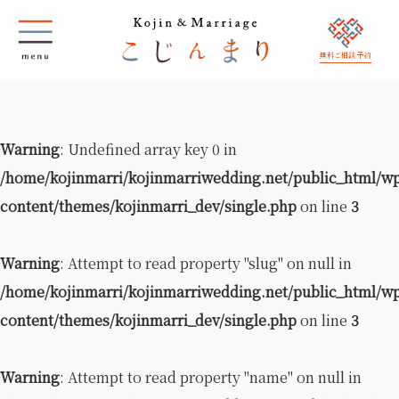
無料ご相談 予約
Warning
: Undefined array key 0 in
/home/kojinmarri/kojinmarriwedding.net/public_html/w
content/themes/kojinmarri_dev/single.php
on line
3
Warning
: Attempt to read property "slug" on null in
/home/kojinmarri/kojinmarriwedding.net/public_html/w
content/themes/kojinmarri_dev/single.php
on line
3
Warning
: Attempt to read property "name" on null in