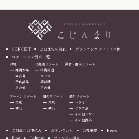
CONCEPT
当日までの流れ
プランニング アイディア例
ロケーション例 の一覧
沖縄
北海道リゾート
鎌倉・湘南リゾート
沖縄本島
札幌周辺
宮古島
ニセコ
伊良部島
洞爺湖
その他
その他
アーバンリゾート
和のリゾート
海外リゾート
東京
東京
ハワイ
横浜
横浜
オワフ島
その他ハワイ
その他海外
ご相談／お申込み
お問い合わせ
会社概要
News
Blog
Column
プランナー紹介