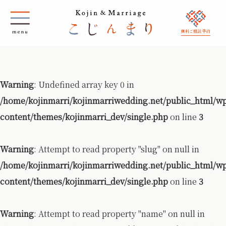
無料ご相談 予約
Warning
: Undefined array key 0 in
/home/kojinmarri/kojinmarriwedding.net/public_html/w
content/themes/kojinmarri_dev/single.php
on line
3
Warning
: Attempt to read property "slug" on null in
/home/kojinmarri/kojinmarriwedding.net/public_html/w
content/themes/kojinmarri_dev/single.php
on line
3
Warning
: Attempt to read property "name" on null in