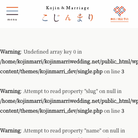
無料ご相談 予約
Warning
: Undefined array key 0 in
/home/kojinmarri/kojinmarriwedding.net/public_html/w
content/themes/kojinmarri_dev/single.php
on line
3
Warning
: Attempt to read property "slug" on null in
/home/kojinmarri/kojinmarriwedding.net/public_html/w
content/themes/kojinmarri_dev/single.php
on line
3
Warning
: Attempt to read property "name" on null in