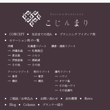
CONCEPT
当日までの流れ
プランニング アイディア例
ロケーション例 の一覧
沖縄
北海道リゾート
鎌倉・湘南リゾート
沖縄本島
札幌周辺
宮古島
ニセコ
伊良部島
洞爺湖
その他
その他
アーバンリゾート
和のリゾート
海外リゾート
東京
東京
ハワイ
横浜
横浜
オワフ島
その他ハワイ
その他海外
ご相談／お申込み
お問い合わせ
会社概要
News
Blog
Column
プランナー紹介