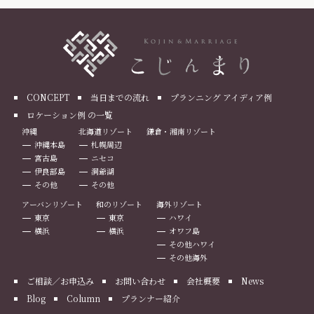
CONCEPT
当日までの流れ
プランニング アイディア例
ロケーション例 の一覧
沖縄
北海道リゾート
鎌倉・湘南リゾート
沖縄本島
札幌周辺
宮古島
ニセコ
伊良部島
洞爺湖
その他
その他
アーバンリゾート
和のリゾート
海外リゾート
東京
東京
ハワイ
横浜
横浜
オワフ島
その他ハワイ
その他海外
ご相談／お申込み
お問い合わせ
会社概要
News
Blog
Column
プランナー紹介