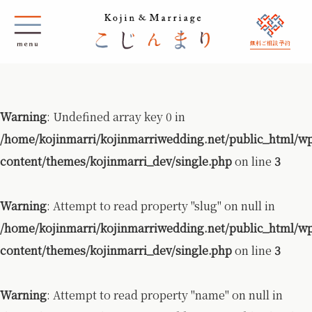
無料ご相談 予約
Warning
: Undefined array key 0 in
/home/kojinmarri/kojinmarriwedding.net/public_html/w
content/themes/kojinmarri_dev/single.php
on line
3
Warning
: Attempt to read property "slug" on null in
/home/kojinmarri/kojinmarriwedding.net/public_html/w
content/themes/kojinmarri_dev/single.php
on line
3
Warning
: Attempt to read property "name" on null in