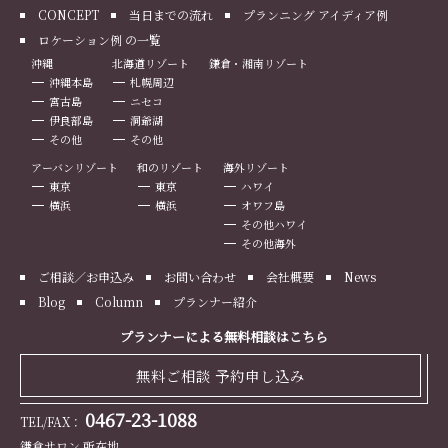
CONCEPT
当日までの流れ
プランニング アイディア例
ロケーション例 の一覧
沖縄
北海道リゾート
鎌倉・湘南リゾート
沖縄本島
札幌周辺
宮古島
ニセコ
伊良部島
洞爺湖
その他
その他
アーバンリゾート
和のリゾート
海外リゾート
東京
東京
ハワイ
横浜
横浜
オワフ島
その他ハワイ
その他海外
ご相談／お申込み
お問い合わせ
会社概要
News
Blog
Column
プランナー紹介
プランナーによる無料相談はこちら
無料ご相談 予約申し込み
0467-23-1088
TEL/FAX：
鎌倉サロン 所在地