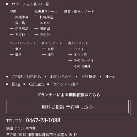
ロケーション例 の一覧
沖縄
北海道リゾート
鎌倉・湘南リゾート
沖縄本島
札幌周辺
宮古島
ニセコ
伊良部島
洞爺湖
その他
その他
アーバンリゾート
和のリゾート
海外リゾート
東京
東京
ハワイ
横浜
横浜
オワフ島
その他ハワイ
その他海外
ご相談／お申込み
お問い合わせ
会社概要
News
Blog
Column
プランナー紹介
プランナーによる無料相談はこちら
無料ご相談 予約申し込み
0467-23-1088
TEL/FAX：
鎌倉サロン 所在地
〒248-0013 神奈川県鎌倉市材木座 5-15-12