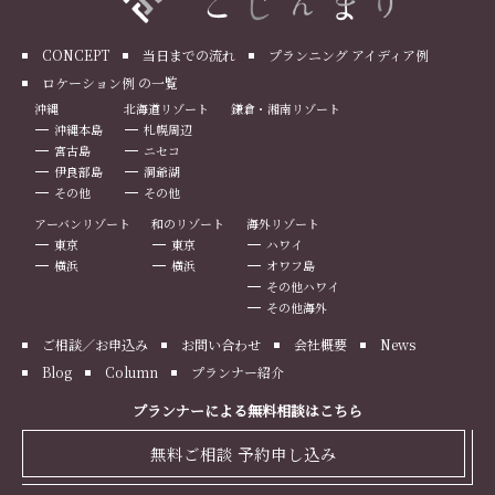
CONCEPT
当日までの流れ
プランニング アイディア例
ロケーション例 の一覧
沖縄
北海道リゾート
鎌倉・湘南リゾート
沖縄本島
札幌周辺
宮古島
ニセコ
伊良部島
洞爺湖
その他
その他
アーバンリゾート
和のリゾート
海外リゾート
東京
東京
ハワイ
横浜
横浜
オワフ島
その他ハワイ
その他海外
ご相談／お申込み
お問い合わせ
会社概要
News
Blog
Column
プランナー紹介
プランナーによる無料相談はこちら
無料ご相談 予約申し込み