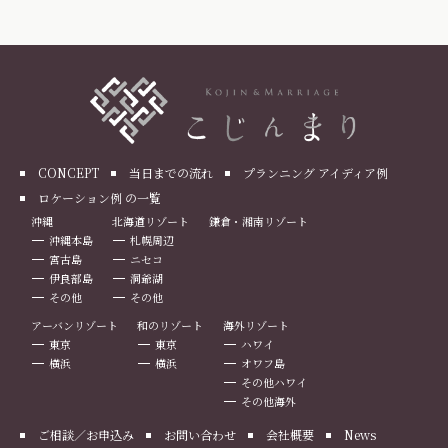
CONCEPT
当日までの流れ
プランニング アイディア例
ロケーション例 の一覧
沖縄
北海道リゾート
鎌倉・湘南リゾート
沖縄本島
札幌周辺
宮古島
ニセコ
伊良部島
洞爺湖
その他
その他
アーバンリゾート
和のリゾート
海外リゾート
東京
東京
ハワイ
横浜
横浜
オワフ島
その他ハワイ
その他海外
ご相談／お申込み
お問い合わせ
会社概要
News