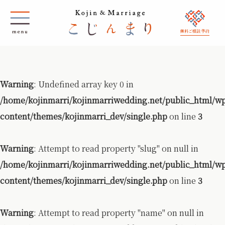
無料ご相談 予約
Warning
: Undefined array key 0 in
/home/kojinmarri/kojinmarriwedding.net/public_html/w
content/themes/kojinmarri_dev/single.php
on line
3
Warning
: Attempt to read property "slug" on null in
/home/kojinmarri/kojinmarriwedding.net/public_html/w
content/themes/kojinmarri_dev/single.php
on line
3
Warning
: Attempt to read property "name" on null in