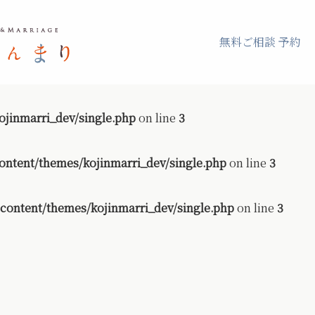
無料ご相談 予約
jinmarri_dev/single.php
on line
3
ontent/themes/kojinmarri_dev/single.php
on line
3
content/themes/kojinmarri_dev/single.php
on line
3