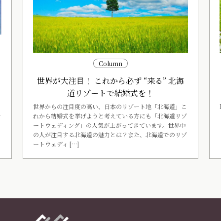
ー
Column
世界が大注目！ これから必ず “来る” 北海
く
道リゾートで結婚式を！
世界からの注目度の高い、日本のリゾート地「北海道」こ
れから結婚式を挙げようと考えている方にも「北海道リゾ
す
ートウェディング」の人気が上がってきています。世界中
の人が注目する北海道の魅力とは？また、北海道でのリゾ
ートウェディ […]