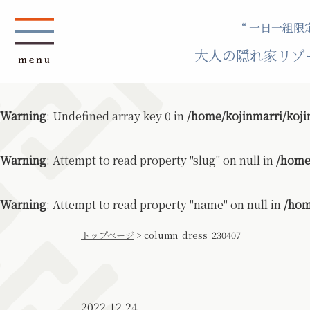
“ 一日一組限定
大人の隠れ家リゾ
Warning
: Undefined array key 0 in
/home/kojinmarri/koji
Warning
: Attempt to read property "slug" on null in
/home
Warning
: Attempt to read property "name" on null in
/hom
トップページ
>
column_dress_230407
2022.12.24