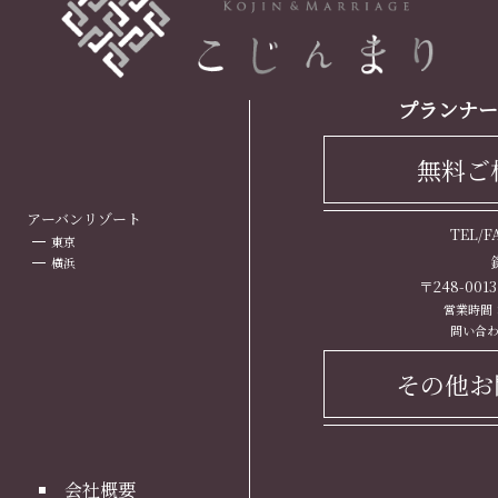
プランナー
無料ご
ト
アーバンリゾート
TEL/
東京
横浜
〒248-00
営業時間： 
問い合わ
その他お
会社概要