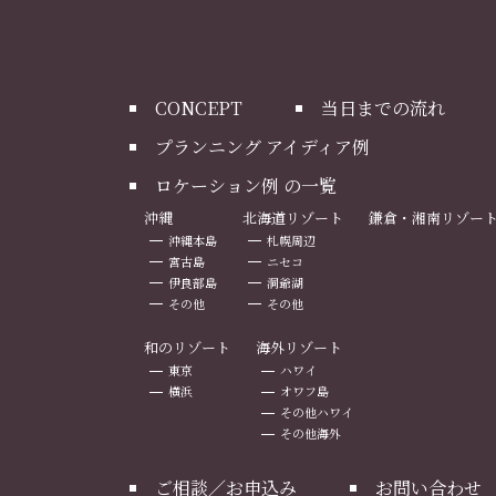
CONCEPT
当日までの流れ
プランニング アイディア例
ロケーション例 の一覧
沖縄
北海道リゾート
鎌倉・湘南リゾー
沖縄本島
札幌周辺
宮古島
ニセコ
伊良部島
洞爺湖
その他
その他
和のリゾート
海外リゾート
東京
ハワイ
横浜
オワフ島
その他ハワイ
その他海外
ご相談／お申込み
お問い合わせ