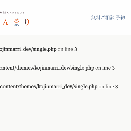
無料ご相談 予約
jinmarri_dev/single.php
on line
3
ontent/themes/kojinmarri_dev/single.php
on line
3
content/themes/kojinmarri_dev/single.php
on line
3