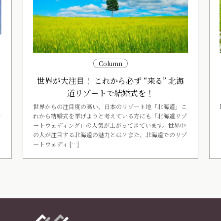
ー
Column
世界が大注目！ これから必ず “来る” 北海
く
道リゾートで結婚式を！
世界からの注目度の高い、日本のリゾート地「北海道」こ
れから結婚式を挙げようと考えている方にも「北海道リゾ
す
ートウェディング」の人気が上がってきています。世界中
の人が注目する北海道の魅力とは？また、北海道でのリゾ
ートウェディ […]