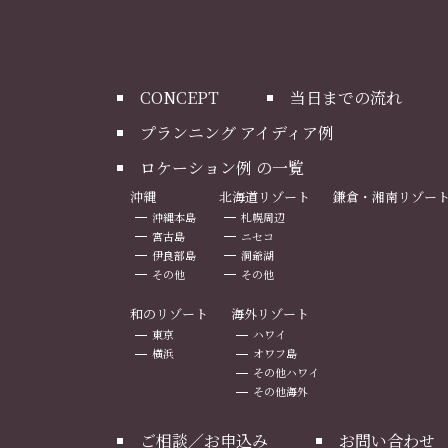
CONCEPT
当日までの流れ
プランニング アイディア例
ロケーション例 の一覧
沖縄
北海道リゾート
鎌倉・湘南リゾー
沖縄本島
札幌周辺
宮古島
ニセコ
伊良部島
洞爺湖
その他
その他
和のリゾート
海外リゾート
東京
ハワイ
横浜
オワフ島
その他ハワイ
その他海外
ご相談／お申込み
お問い合わせ