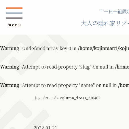
“ 一日一組限定
大人の隠れ家リゾ
Warning
: Undefined array key 0 in
/home/kojinmarri/koji
Warning
: Attempt to read property "slug" on null in
/home
Warning
: Attempt to read property "name" on null in
/hom
トップページ
>
column_dress_230407
2022.01.21