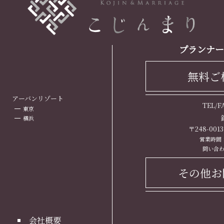
プランナー
無料ご
ト
アーバンリゾート
TEL/
東京
横浜
〒248-00
営業時間： 
問い合わ
その他お
会社概要