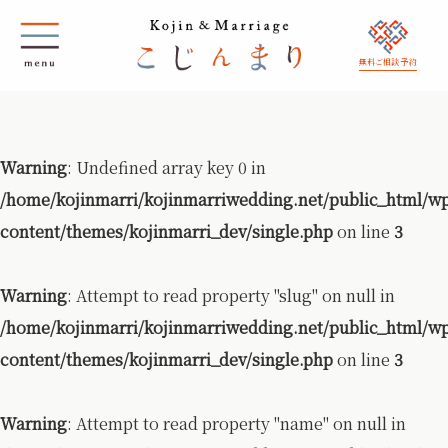
無料ご相談 予約
Warning
: Undefined array key 0 in
/home/kojinmarri/kojinmarriwedding.net/public_html/w
content/themes/kojinmarri_dev/single.php
on line
3
Warning
: Attempt to read property "slug" on null in
/home/kojinmarri/kojinmarriwedding.net/public_html/w
content/themes/kojinmarri_dev/single.php
on line
3
Warning
: Attempt to read property "name" on null in