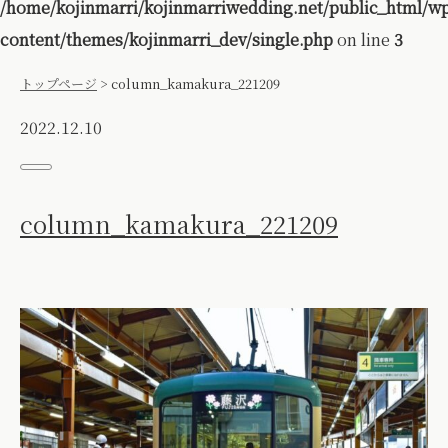
/home/kojinmarri/kojinmarriwedding.net/public_html/w
content/themes/kojinmarri_dev/single.php
on line
3
トップページ
>
column_kamakura_221209
2022.12.10
column_kamakura_221209