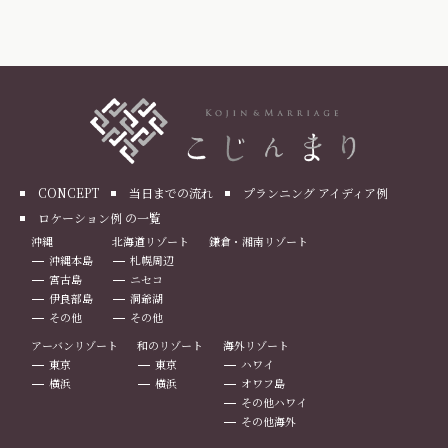
CONCEPT
当日までの流れ
プランニング アイディア例
ロケーション例 の一覧
沖縄
北海道リゾート
鎌倉・湘南リゾート
沖縄本島
札幌周辺
宮古島
ニセコ
伊良部島
洞爺湖
その他
その他
アーバンリゾート
和のリゾート
海外リゾート
東京
東京
ハワイ
横浜
横浜
オワフ島
その他ハワイ
その他海外