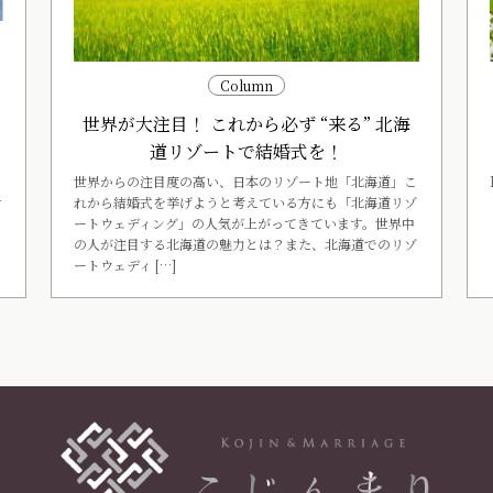
ー
Column
世界が大注目！ これから必ず “来る” 北海
く
道リゾートで結婚式を！
世界からの注目度の高い、日本のリゾート地「北海道」こ
れから結婚式を挙げようと考えている方にも「北海道リゾ
す
ートウェディング」の人気が上がってきています。世界中
の人が注目する北海道の魅力とは？また、北海道でのリゾ
ートウェディ […]