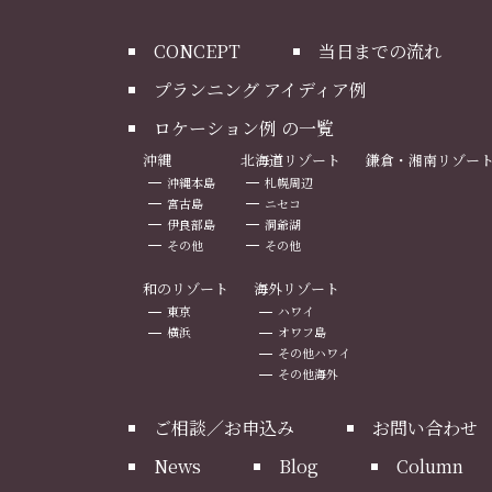
CONCEPT
当日までの流れ
プランニング アイディア例
ロケーション例 の一覧
沖縄
北海道リゾート
鎌倉・湘南リゾー
沖縄本島
札幌周辺
宮古島
ニセコ
伊良部島
洞爺湖
その他
その他
和のリゾート
海外リゾート
東京
ハワイ
横浜
オワフ島
その他ハワイ
その他海外
ご相談／お申込み
お問い合わせ
News
Blog
Column