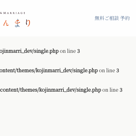
無料ご相談 予約
jinmarri_dev/single.php
on line
3
ontent/themes/kojinmarri_dev/single.php
on line
3
content/themes/kojinmarri_dev/single.php
on line
3