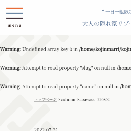
“ 一日一組限定
大人の隠れ家リゾ
Warning
: Undefined array key 0 in
/home/kojinmarri/koji
Warning
: Attempt to read property "slug" on null in
/home
Warning
: Attempt to read property "name" on null in
/hom
トップページ
>
column_kaoawase_220802
2022.07.31