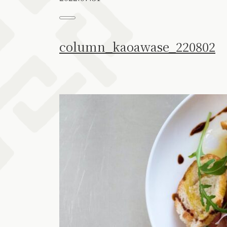
column_kaoawase_220802