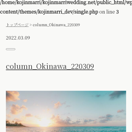
/home/kojinmarri/kojinmarriwedding.net/public_html/w
content/themes/kojinmarri_dev/single.php
on line
3
トップページ
>
column_Okinawa_220309
2022.03.09
column_Okinawa_220309