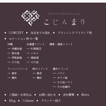
CONCEPT
当日までの流れ
プランニング アイディア例
ロケーション例 の一覧
沖縄
北海道リゾート
鎌倉・湘南リゾート
沖縄本島
札幌周辺
宮古島
ニセコ
伊良部島
洞爺湖
その他
その他
アーバンリゾート
和のリゾート
海外リゾート
東京
東京
ハワイ
横浜
横浜
オワフ島
その他ハワイ
その他海外
ご相談／お申込み
お問い合わせ
会社概要
News
Blog
Column
プランナー紹介