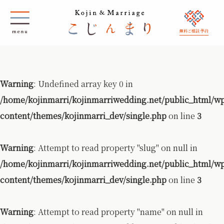
無料ご相談 予約
Warning
: Undefined array key 0 in
/home/kojinmarri/kojinmarriwedding.net/public_html/w
content/themes/kojinmarri_dev/single.php
on line
3
Warning
: Attempt to read property "slug" on null in
/home/kojinmarri/kojinmarriwedding.net/public_html/w
content/themes/kojinmarri_dev/single.php
on line
3
Warning
: Attempt to read property "name" on null in