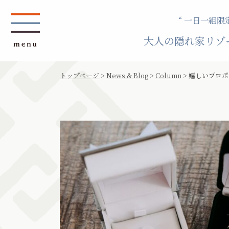
“ 一日一組限定
大人の隠れ家リゾ
トップページ
>
News & Blog
>
Column
>
嬉しいプロポ