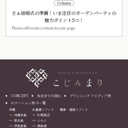
Column
さぁ結婚式の準備！いま注目のガーデンパーティの
魅力ポイント5つ！
Please add some content in your page.
CONCEPT
当日までの流れ
プランニング アイディア例
ロケーション例 の一覧
沖縄
北海道リゾート
鎌倉・湘南リゾート
沖縄本島
札幌周辺
宮古島
ニセコ
伊良部島
洞爺湖