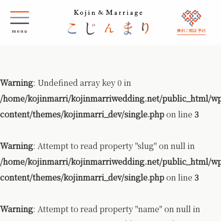
無料ご相談 予約
Warning
: Undefined array key 0 in
/home/kojinmarri/kojinmarriwedding.net/public_html/w
content/themes/kojinmarri_dev/single.php
on line
3
Warning
: Attempt to read property "slug" on null in
/home/kojinmarri/kojinmarriwedding.net/public_html/w
content/themes/kojinmarri_dev/single.php
on line
3
Warning
: Attempt to read property "name" on null in