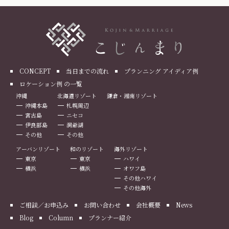
CONCEPT
当日までの流れ
プランニング アイディア例
ロケーション例 の一覧
沖縄
北海道リゾート
鎌倉・湘南リゾート
沖縄本島
札幌周辺
宮古島
ニセコ
伊良部島
洞爺湖
その他
その他
アーバンリゾート
和のリゾート
海外リゾート
東京
東京
ハワイ
横浜
横浜
オワフ島
その他ハワイ
その他海外
ご相談／お申込み
お問い合わせ
会社概要
News
Blog
Column
プランナー紹介