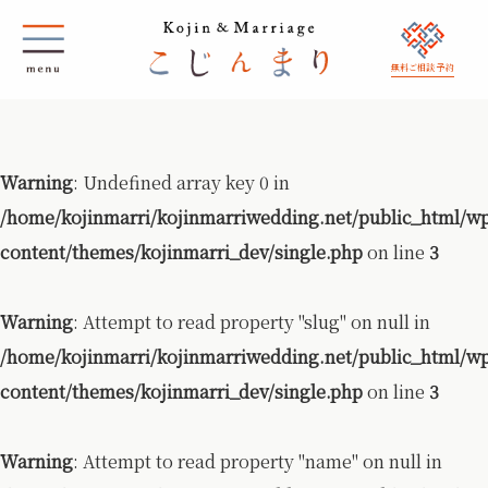
無料ご相談 予約
Warning
: Undefined array key 0 in
/home/kojinmarri/kojinmarriwedding.net/public_html/w
content/themes/kojinmarri_dev/single.php
on line
3
Warning
: Attempt to read property "slug" on null in
/home/kojinmarri/kojinmarriwedding.net/public_html/w
content/themes/kojinmarri_dev/single.php
on line
3
Warning
: Attempt to read property "name" on null in