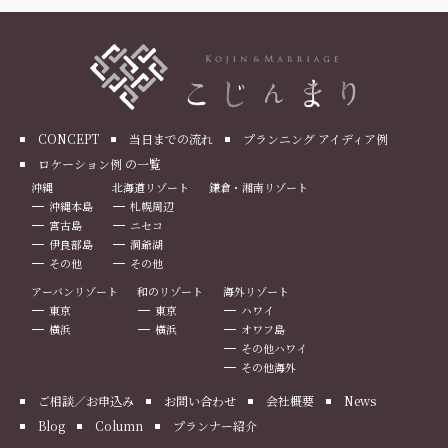
CONCEPT
当日までの流れ
プランニング アイディア例
ロケーション例 の一覧
沖縄
北海道リゾート
鎌倉・湘南リゾート
沖縄本島
札幌周辺
宮古島
ニセコ
伊良部島
洞爺湖
その他
その他
アーバンリゾート
和のリゾート
海外リゾート
東京
東京
ハワイ
横浜
横浜
オワフ島
その他ハワイ
その他海外
ご相談／お申込み
お問い合わせ
会社概要
News
Blog
Column
プランナー紹介