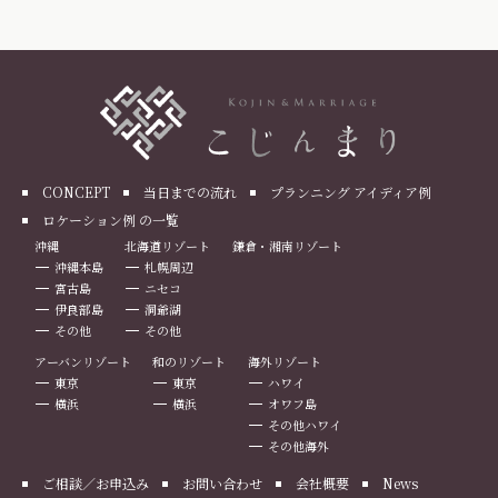
CONCEPT
当日までの流れ
プランニング アイディア例
ロケーション例 の一覧
沖縄
北海道リゾート
鎌倉・湘南リゾート
沖縄本島
札幌周辺
宮古島
ニセコ
伊良部島
洞爺湖
その他
その他
アーバンリゾート
和のリゾート
海外リゾート
東京
東京
ハワイ
横浜
横浜
オワフ島
その他ハワイ
その他海外
ご相談／お申込み
お問い合わせ
会社概要
News