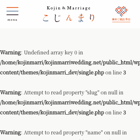
無料ご相談 予約
Warning
: Undefined array key 0 in
/home/kojinmarri/kojinmarriwedding.net/public_html/w
content/themes/kojinmarri_dev/single.php
on line
3
Warning
: Attempt to read property "slug" on null in
/home/kojinmarri/kojinmarriwedding.net/public_html/w
content/themes/kojinmarri_dev/single.php
on line
3
Warning
: Attempt to read property "name" on null in