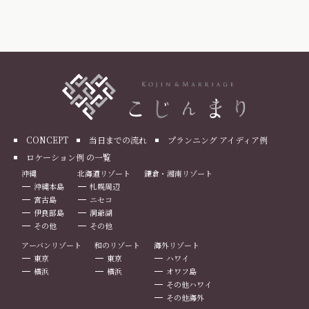
CONCEPT
当日までの流れ
プランニング アイディア例
ロケーション例 の一覧
沖縄
北海道リゾート
鎌倉・湘南リゾート
沖縄本島
札幌周辺
宮古島
ニセコ
伊良部島
洞爺湖
その他
その他
アーバンリゾート
和のリゾート
海外リゾート
東京
東京
ハワイ
横浜
横浜
オワフ島
その他ハワイ
その他海外