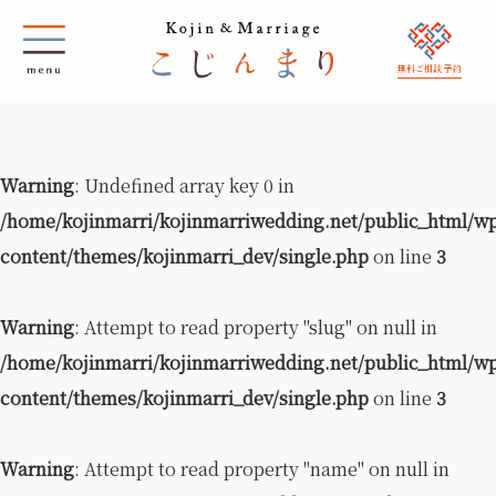
無料ご相談 予約
Warning
: Undefined array key 0 in
/home/kojinmarri/kojinmarriwedding.net/public_html/w
content/themes/kojinmarri_dev/single.php
on line
3
Warning
: Attempt to read property "slug" on null in
/home/kojinmarri/kojinmarriwedding.net/public_html/w
content/themes/kojinmarri_dev/single.php
on line
3
Warning
: Attempt to read property "name" on null in