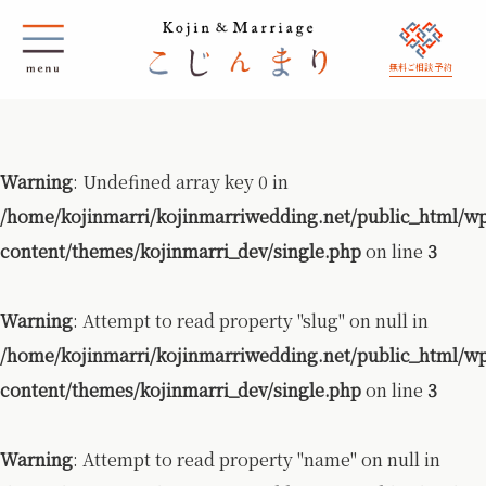
無料ご相談 予約
Warning
: Undefined array key 0 in
/home/kojinmarri/kojinmarriwedding.net/public_html/w
content/themes/kojinmarri_dev/single.php
on line
3
Warning
: Attempt to read property "slug" on null in
/home/kojinmarri/kojinmarriwedding.net/public_html/w
content/themes/kojinmarri_dev/single.php
on line
3
Warning
: Attempt to read property "name" on null in