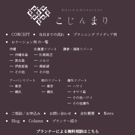
CONCEPT
当日までの流れ
プランニング アイディア例
ロケーション例 の一覧
沖縄
北海道リゾート
鎌倉・湘南リゾート
沖縄本島
札幌周辺
宮古島
ニセコ
伊良部島
洞爺湖
その他
その他
アーバンリゾート
和のリゾート
海外リゾート
東京
東京
ハワイ
横浜
横浜
オワフ島
その他ハワイ
その他海外
ご相談／お申込み
お問い合わせ
会社概要
News
Blog
Column
プランナー紹介
プランナーによる無料相談はこちら