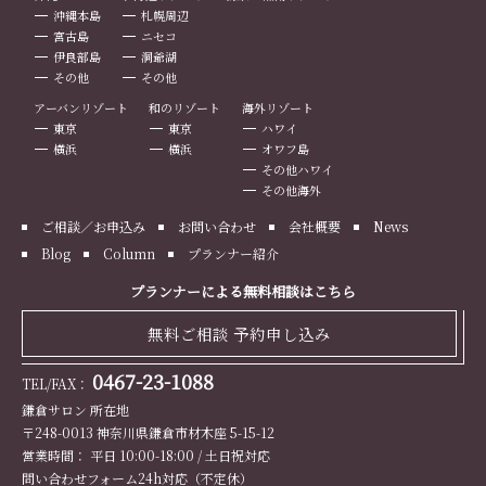
沖縄本島
札幌周辺
宮古島
ニセコ
伊良部島
洞爺湖
その他
その他
アーバンリゾート
和のリゾート
海外リゾート
東京
東京
ハワイ
横浜
横浜
オワフ島
その他ハワイ
その他海外
ご相談／お申込み
お問い合わせ
会社概要
News
Blog
Column
プランナー紹介
プランナーによる無料相談はこちら
無料ご相談 予約申し込み
0467-23-1088
TEL/FAX：
鎌倉サロン 所在地
〒248-0013 神奈川県鎌倉市材木座 5-15-12
営業時間： 平日 10:00-18:00 / 土日祝対応
問い合わせフォーム24h対応（不定休）