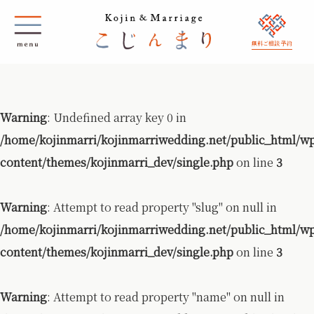
無料ご相談 予約
Warning
: Undefined array key 0 in
/home/kojinmarri/kojinmarriwedding.net/public_html/w
content/themes/kojinmarri_dev/single.php
on line
3
Warning
: Attempt to read property "slug" on null in
/home/kojinmarri/kojinmarriwedding.net/public_html/w
content/themes/kojinmarri_dev/single.php
on line
3
Warning
: Attempt to read property "name" on null in