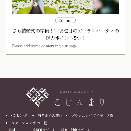
Column
さぁ結婚式の準備！いま注目のガーデンパーティの
魅力ポイント5つ！
Please add some content in your page.
CONCEPT
当日までの流れ
プランニング アイディア例
ロケーション例 の一覧
沖縄
北海道リゾート
鎌倉・湘南リゾート