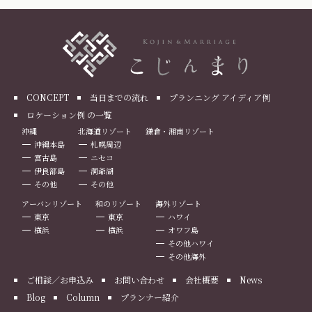
CONCEPT
当日までの流れ
プランニング アイディア例
ロケーション例 の一覧
沖縄
北海道リゾート
鎌倉・湘南リゾート
沖縄本島
札幌周辺
宮古島
ニセコ
伊良部島
洞爺湖
その他
その他
アーバンリゾート
和のリゾート
海外リゾート
東京
東京
ハワイ
横浜
横浜
オワフ島
その他ハワイ
その他海外
ご相談／お申込み
お問い合わせ
会社概要
News
Blog
Column
プランナー紹介