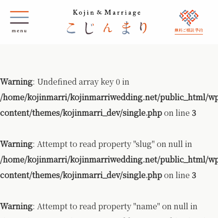
無料ご相談 予約
Warning
: Undefined array key 0 in
/home/kojinmarri/kojinmarriwedding.net/public_html/w
content/themes/kojinmarri_dev/single.php
on line
3
Warning
: Attempt to read property "slug" on null in
/home/kojinmarri/kojinmarriwedding.net/public_html/w
content/themes/kojinmarri_dev/single.php
on line
3
Warning
: Attempt to read property "name" on null in