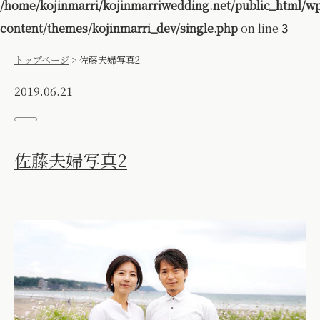
/home/kojinmarri/kojinmarriwedding.net/public_html/w
content/themes/kojinmarri_dev/single.php
on line
3
トップページ
>
佐藤夫婦写真2
2019.06.21
佐藤夫婦写真2