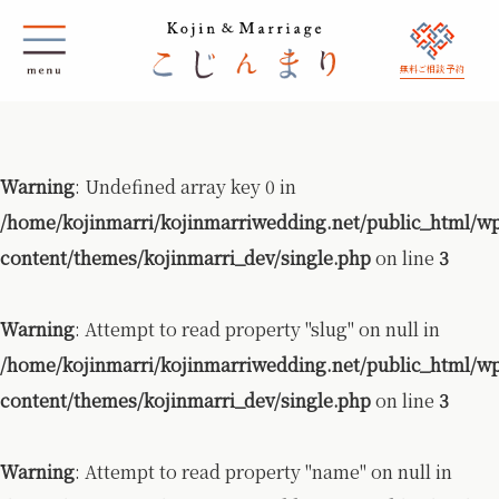
無料ご相談 予約
Warning
: Undefined array key 0 in
/home/kojinmarri/kojinmarriwedding.net/public_html/w
content/themes/kojinmarri_dev/single.php
on line
3
Warning
: Attempt to read property "slug" on null in
/home/kojinmarri/kojinmarriwedding.net/public_html/w
content/themes/kojinmarri_dev/single.php
on line
3
Warning
: Attempt to read property "name" on null in