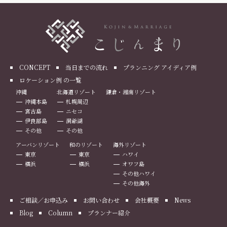
CONCEPT
当日までの流れ
プランニング アイディア例
ロケーション例 の一覧
沖縄
北海道リゾート
鎌倉・湘南リゾート
沖縄本島
札幌周辺
宮古島
ニセコ
伊良部島
洞爺湖
その他
その他
アーバンリゾート
和のリゾート
海外リゾート
東京
東京
ハワイ
横浜
横浜
オワフ島
その他ハワイ
その他海外
ご相談／お申込み
お問い合わせ
会社概要
News
Blog
Column
プランナー紹介