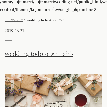
/home/kojinmarri/kojinmarriwedding.net/public_html/w
content/themes/kojinmarri_dev/single.php
on line
3
トップページ
>
wedding todo イメージ小
2019.06.21
wedding todo イメージ小