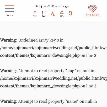
無料ご相談 予約
Warning
: Undefined array key 0 in
/home/kojinmarri/kojinmarriwedding.net/public_html/w
content/themes/kojinmarri_dev/single.php
on line
3
Warning
: Attempt to read property "slug" on null in
/home/kojinmarri/kojinmarriwedding.net/public_html/w
content/themes/kojinmarri_dev/single.php
on line
3
Warning
: Attempt to read property "name" on null in