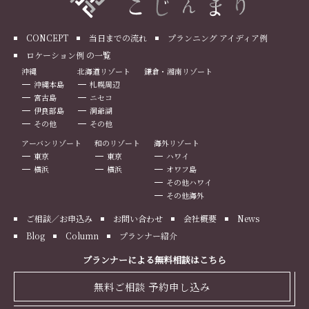
CONCEPT
当日までの流れ
プランニング アイディア例
ロケーション例 の一覧
沖縄
北海道リゾート
鎌倉・湘南リゾート
沖縄本島
札幌周辺
宮古島
ニセコ
伊良部島
洞爺湖
その他
その他
アーバンリゾート
和のリゾート
海外リゾート
東京
東京
ハワイ
横浜
横浜
オワフ島
その他ハワイ
その他海外
ご相談／お申込み
お問い合わせ
会社概要
News
Blog
Column
プランナー紹介
プランナーによる無料相談はこちら
無料ご相談 予約申し込み