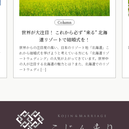
ー
Column
世界が大注目！ これから必ず “来る” 北海
く
道リゾートで結婚式を！
世界からの注目度の高い、日本のリゾート地「北海道」こ
れから結婚式を挙げようと考えている方にも「北海道リゾ
す
ートウェディング」の人気が上がってきています。世界中
の人が注目する北海道の魅力とは？また、北海道でのリゾ
ートウェディ […]