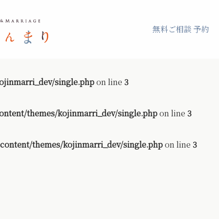
無料ご相談 予約
jinmarri_dev/single.php
on line
3
ontent/themes/kojinmarri_dev/single.php
on line
3
content/themes/kojinmarri_dev/single.php
on line
3