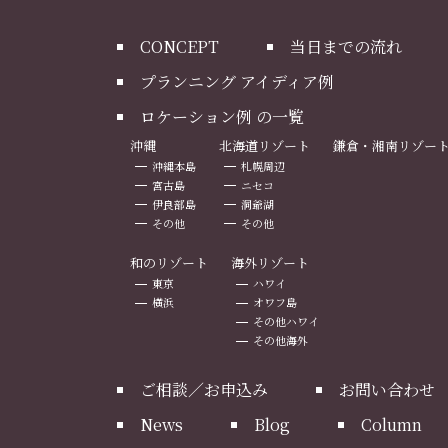
CONCEPT
当日までの流れ
プランニング アイディア例
ロケーション例 の一覧
沖縄
北海道リゾート
鎌倉・湘南リゾー
沖縄本島
札幌周辺
宮古島
ニセコ
伊良部島
洞爺湖
その他
その他
和のリゾート
海外リゾート
東京
ハワイ
横浜
オワフ島
その他ハワイ
その他海外
ご相談／お申込み
お問い合わせ
News
Blog
Column