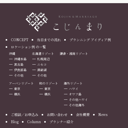
CONCEPT
当日までの流れ
プランニング アイディア例
ロケーション例 の一覧
沖縄
北海道リゾート
鎌倉・湘南リゾート
沖縄本島
札幌周辺
宮古島
ニセコ
伊良部島
洞爺湖
その他
その他
アーバンリゾート
和のリゾート
海外リゾート
東京
東京
ハワイ
横浜
横浜
オワフ島
その他ハワイ
その他海外
ご相談／お申込み
お問い合わせ
会社概要
News
Blog
Column
プランナー紹介