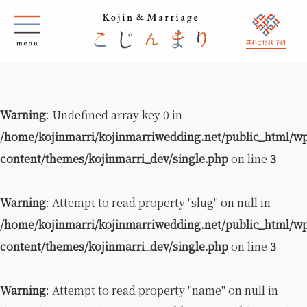
無料ご相談 予約
Warning
: Undefined array key 0 in
/home/kojinmarri/kojinmarriwedding.net/public_html/w
content/themes/kojinmarri_dev/single.php
on line
3
Warning
: Attempt to read property "slug" on null in
/home/kojinmarri/kojinmarriwedding.net/public_html/w
content/themes/kojinmarri_dev/single.php
on line
3
Warning
: Attempt to read property "name" on null in