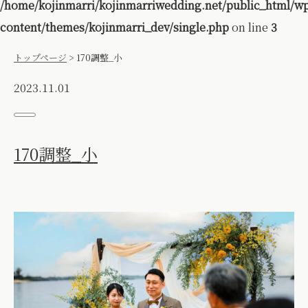
/home/kojinmarri/kojinmarriwedding.net/public_html/w
content/themes/kojinmarri_dev/single.php
on line
3
トップページ
>
170調整_小
2023.11.01
170調整_小