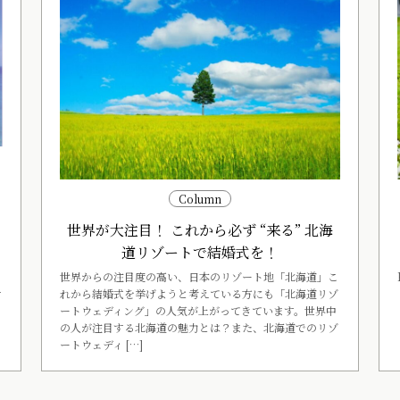
ー
Column
世界が大注目！ これから必ず “来る” 北海
く
道リゾートで結婚式を！
世界からの注目度の高い、日本のリゾート地「北海道」こ
れから結婚式を挙げようと考えている方にも「北海道リゾ
す
ートウェディング」の人気が上がってきています。世界中
の人が注目する北海道の魅力とは？また、北海道でのリゾ
ートウェディ […]