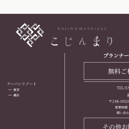
プランナー
無料ご
ト
アーバンリゾート
TEL/
東京
横浜
〒248-00
営業時間： 
問い合わ
その他お