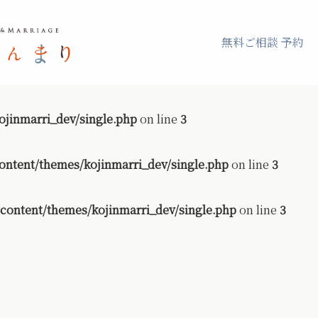
無料ご相談 予約
jinmarri_dev/single.php
on line
3
ontent/themes/kojinmarri_dev/single.php
on line
3
content/themes/kojinmarri_dev/single.php
on line
3