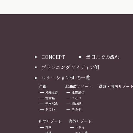
CONCEPT
当日までの流れ
プランニング アイディア例
ロケーション例 の一覧
沖縄
北海道リゾート
鎌倉・湘南リゾー
沖縄本島
札幌周辺
宮古島
ニセコ
伊良部島
洞爺湖
その他
その他
和のリゾート
海外リゾート
東京
ハワイ
横浜
オワフ島