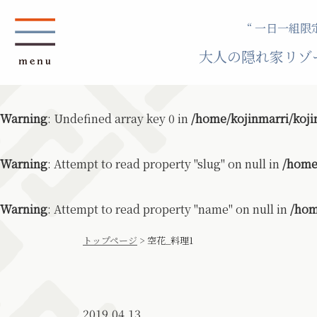
“ 一日一組限定
大人の隠れ家リゾ
Warning
: Undefined array key 0 in
/home/kojinmarri/koji
Warning
: Attempt to read property "slug" on null in
/home
Warning
: Attempt to read property "name" on null in
/hom
トップページ
>
空花_料理1
2019.04.13