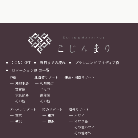
CONCEPT
当日までの流れ
プランニング アイディア例
ロケーション例 の一覧
沖縄
北海道リゾート
鎌倉・湘南リゾート
沖縄本島
札幌周辺
宮古島
ニセコ
伊良部島
洞爺湖
その他
その他
アーバンリゾート
和のリゾート
海外リゾート
東京
東京
ハワイ
横浜
横浜
オワフ島
その他ハワイ
その他海外