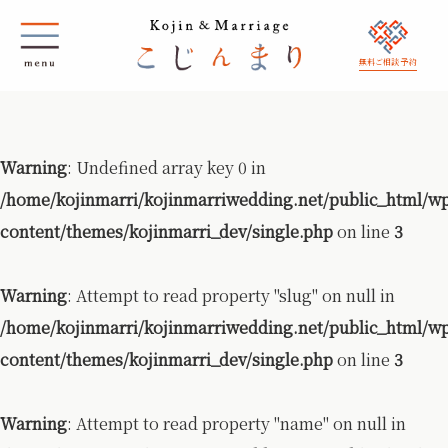
無料ご相談 予約
Warning
: Undefined array key 0 in
/home/kojinmarri/kojinmarriwedding.net/public_html/w
content/themes/kojinmarri_dev/single.php
on line
3
Warning
: Attempt to read property "slug" on null in
/home/kojinmarri/kojinmarriwedding.net/public_html/w
content/themes/kojinmarri_dev/single.php
on line
3
Warning
: Attempt to read property "name" on null in