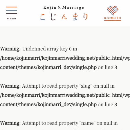
無料ご相談 予約
Warning
: Undefined array key 0 in
/home/kojinmarri/kojinmarriwedding.net/public_html/w
content/themes/kojinmarri_dev/single.php
on line
3
Warning
: Attempt to read property "slug" on null in
/home/kojinmarri/kojinmarriwedding.net/public_html/w
content/themes/kojinmarri_dev/single.php
on line
3
Warning
: Attempt to read property "name" on null in