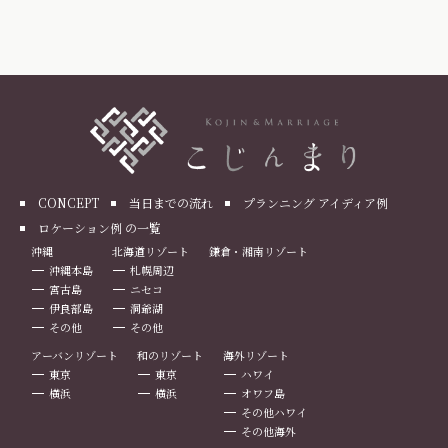
CONCEPT
当日までの流れ
プランニング アイディア例
ロケーション例 の一覧
沖縄
北海道リゾート
鎌倉・湘南リゾート
沖縄本島
札幌周辺
宮古島
ニセコ
伊良部島
洞爺湖
その他
その他
アーバンリゾート
和のリゾート
海外リゾート
東京
東京
ハワイ
横浜
横浜
オワフ島
その他ハワイ
その他海外