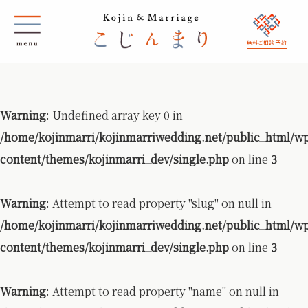
無料ご相談 予約
Warning
: Undefined array key 0 in
/home/kojinmarri/kojinmarriwedding.net/public_html/w
content/themes/kojinmarri_dev/single.php
on line
3
Warning
: Attempt to read property "slug" on null in
/home/kojinmarri/kojinmarriwedding.net/public_html/w
content/themes/kojinmarri_dev/single.php
on line
3
Warning
: Attempt to read property "name" on null in