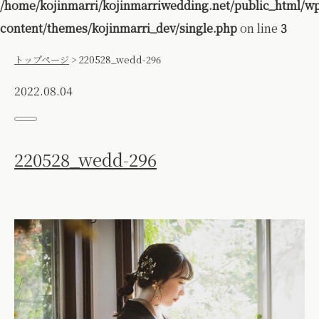
/home/kojinmarri/kojinmarriwedding.net/public_html/w
content/themes/kojinmarri_dev/single.php
on line
3
トップページ
>
220528_wedd-296
2022.08.04
220528_wedd-296