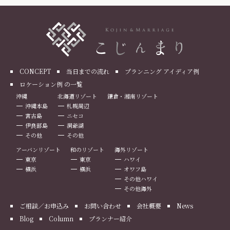
CONCEPT
当日までの流れ
プランニング アイディア例
ロケーション例 の一覧
沖縄
北海道リゾート
鎌倉・湘南リゾート
沖縄本島
札幌周辺
宮古島
ニセコ
伊良部島
洞爺湖
その他
その他
アーバンリゾート
和のリゾート
海外リゾート
東京
東京
ハワイ
横浜
横浜
オワフ島
その他ハワイ
その他海外
ご相談／お申込み
お問い合わせ
会社概要
News
Blog
Column
プランナー紹介