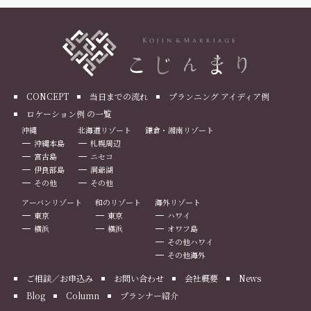
CONCEPT
当日までの流れ
プランニング アイディア例
ロケーション例 の一覧
沖縄
北海道リゾート
鎌倉・湘南リゾート
沖縄本島
札幌周辺
宮古島
ニセコ
伊良部島
洞爺湖
その他
その他
アーバンリゾート
和のリゾート
海外リゾート
東京
東京
ハワイ
横浜
横浜
オワフ島
その他ハワイ
その他海外
ご相談／お申込み
お問い合わせ
会社概要
News
Blog
Column
プランナー紹介