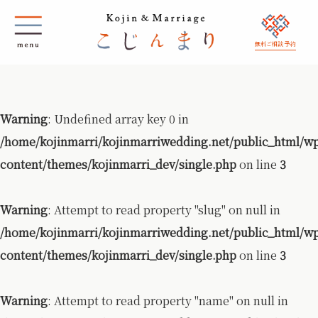
無料ご相談 予約
Warning
: Undefined array key 0 in
/home/kojinmarri/kojinmarriwedding.net/public_html/w
content/themes/kojinmarri_dev/single.php
on line
3
Warning
: Attempt to read property "slug" on null in
/home/kojinmarri/kojinmarriwedding.net/public_html/w
content/themes/kojinmarri_dev/single.php
on line
3
Warning
: Attempt to read property "name" on null in