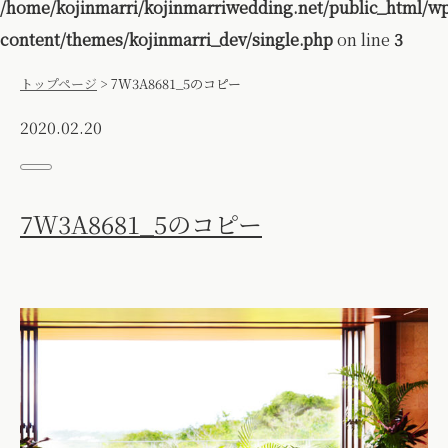
/home/kojinmarri/kojinmarriwedding.net/public_html/w
content/themes/kojinmarri_dev/single.php
on line
3
トップページ
>
7W3A8681_5のコピー
2020.02.20
7W3A8681_5のコピー