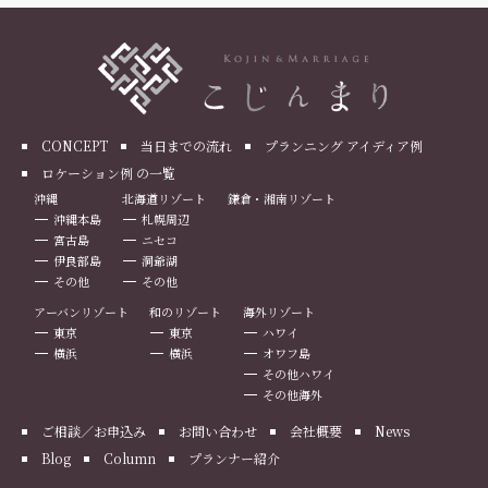
CONCEPT
当日までの流れ
プランニング アイディア例
ロケーション例 の一覧
沖縄
北海道リゾート
鎌倉・湘南リゾート
沖縄本島
札幌周辺
宮古島
ニセコ
伊良部島
洞爺湖
その他
その他
アーバンリゾート
和のリゾート
海外リゾート
東京
東京
ハワイ
横浜
横浜
オワフ島
その他ハワイ
その他海外
ご相談／お申込み
お問い合わせ
会社概要
News
Blog
Column
プランナー紹介