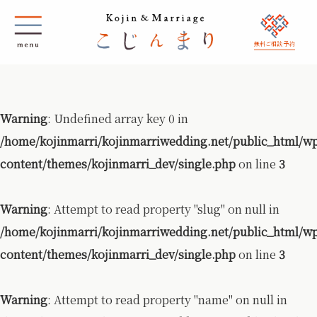
無料ご相談 予約
Warning
: Undefined array key 0 in
/home/kojinmarri/kojinmarriwedding.net/public_html/w
content/themes/kojinmarri_dev/single.php
on line
3
Warning
: Attempt to read property "slug" on null in
/home/kojinmarri/kojinmarriwedding.net/public_html/w
content/themes/kojinmarri_dev/single.php
on line
3
Warning
: Attempt to read property "name" on null in