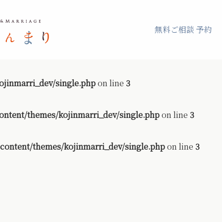
無料ご相談 予約
jinmarri_dev/single.php
on line
3
ontent/themes/kojinmarri_dev/single.php
on line
3
content/themes/kojinmarri_dev/single.php
on line
3