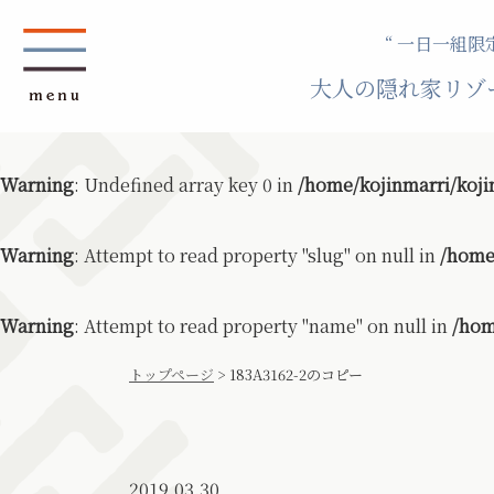
“ 一日一組限定
大人の隠れ家リゾ
Warning
: Undefined array key 0 in
/home/kojinmarri/koji
Warning
: Attempt to read property "slug" on null in
/home
Warning
: Attempt to read property "name" on null in
/hom
トップページ
>
183A3162-2のコピー
2019.03.30