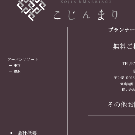
プランナー
無料ご
ト
アーバンリゾート
TEL/
東京
横浜
〒248-00
営業時間： 
問い合わ
その他お
会社概要