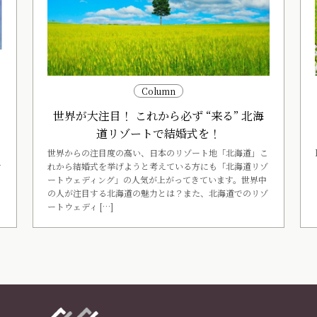
ー
Column
世界が大注目！ これから必ず “来る” 北海
く
道リゾートで結婚式を！
世界からの注目度の高い、日本のリゾート地「北海道」こ
れから結婚式を挙げようと考えている方にも「北海道リゾ
す
ートウェディング」の人気が上がってきています。世界中
の人が注目する北海道の魅力とは？また、北海道でのリゾ
ートウェディ […]