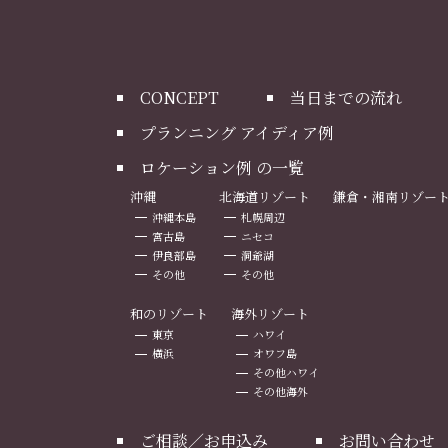
CONCEPT
当日までの流れ
プランニング アイディア例
ロケーション例 の一覧
沖縄
北海道リゾート
鎌倉・湘南リゾー
沖縄本島
札幌周辺
宮古島
ニセコ
伊良部島
洞爺湖
その他
その他
和のリゾート
海外リゾート
東京
ハワイ
横浜
オワフ島
その他ハワイ
その他海外
ご相談／お申込み
お問い合わせ